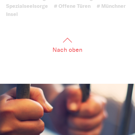
Spezialseelsorge
# Offene Türen
# Münchner
Insel
Nach oben