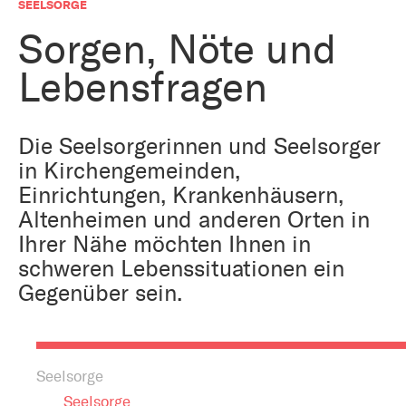
Bestattung
SEELSORGE
Kirche und Geld
Aktiv gegen Missbrauch
Sorgen, Nöte und
Kirchenjahr
Lebensfragen
Reformprozess PUK
Bildung und Gesellschaft
Ökumene
Arbeiten bei der Kirche
Die Seelsorgerinnen und Seelsorger
Tourismus
in Kirchengemeinden,
Religion in der Schule
Einrichtungen, Krankenhäusern,
Weltanschauungsfragen
Altenheimen und anderen Orten in
Kunst
Ihrer Nähe möchten Ihnen in
schweren Lebenssituationen ein
Gegen Rechtsextremismus
Gegenüber sein.
Seelsorge
Seelsorge